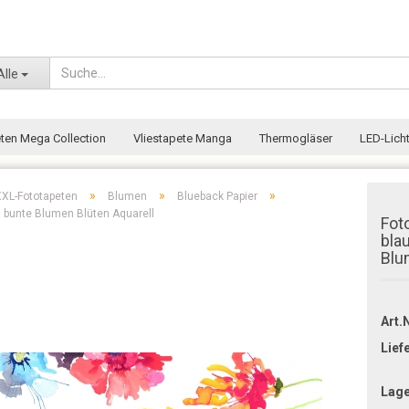
Wohnort
Alle
eten Mega Collection
Vliestapete Manga
Thermogläser
LED-Licht
»
»
»
XXL-Fototapeten
Blumen
Blueback Papier
, bunte Blumen Blüten Aquarell
Fot
blau
Blu
Art.N
Lief