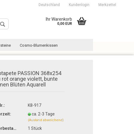
Deutschland
Kundenlogin
Merkzettel
Ihr Warenkorb
0,00 EUR
steine
Cosmo-Blumenkissen
otapete PASSION 368x254
 rot orange violett, bunte
men Blüten Aquarell
Konto erstellen
Passwort vergessen?
r.:
K8-917
erzeit:
ca. 2-3 Tage
(Ausland abweichend)
Lagerbestand:
1
Stück